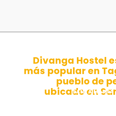
Divanga Hostel es
más popular en Ta
pueblo de p
ubicado en Sa
SANTA MARTA
TAGANGA
OUR SWIMMING P
RELAX ZONE