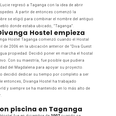
Lucie regresó a Taganga con la idea de abrir
pedes. A partir de entonces comenzó la
bre se eligió para combinar el nombre del antiguo
pueblo donde estaba ubicado, “Taganga”.
 Divanga Hostel empieza
vanga Hostel Taganga comenzó cuando el Hostal
il de 2006 en la ubicación anterior de “Diva Guest
igua propiedad. Decidió poner en marcha el hostal
vo. Con su maestría, fue posible que pudiera
sidad del Magdalena para apoyar su proyecto.
o decidió dedicar su tiempo por completo a ser
de entonces, Divanga Hostel ha trabajado
ld y siempre se ha mantenido en lo más alto de
r.
con piscina en Taganga
Hostel fue en diciembre de
2007
cuando se