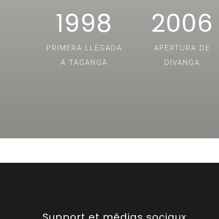
1998
2006
PRIMERA LLEGADA
APERTURA DE
A TAGANGA
DIVANGA
Support et médias sociaux