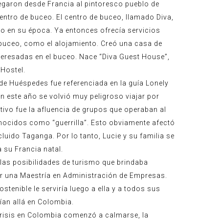
llegaron desde Francia al pintoresco pueblo de
ntro de buceo. El centro de buceo, llamado Diva,
so en su época. Ya entonces ofrecía servicios
 buceo, como el alojamiento. Creó una casa de
eresadas en el buceo. Nace “Diva Guest House”,
 Hostel.
de Huéspedes fue referenciada en la guía Lonely
n este año se volvió muy peligroso viajar por
tivo fue la afluencia de grupos que operaban al
nocidos como “guerrilla”. Esto obviamente afectó
ncluido Taganga. Por lo tanto, Lucie y su familia se
 su Francia natal.
r las posibilidades de turismo que brindaba
ar una Maestría en Administración de Empresas.
ostenible le serviría luego a ella y a todos sus
ían allá en Colombia.
crisis en Colombia comenzó a calmarse, la