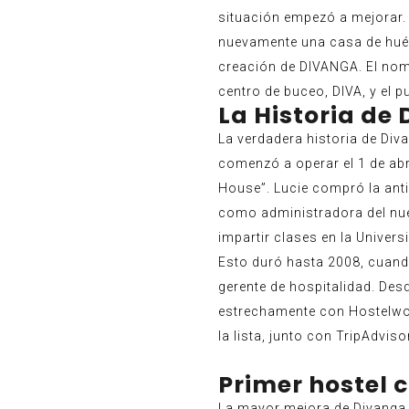
situación empezó a mejorar. 
nuevamente una casa de hués
creación de DIVANGA. El nom
centro de buceo, DIVA, y el 
La Historia de
La verdadera historia de Di
comenzó a operar el 1 de abr
House”. Lucie compró la ant
como administradora del nue
impartir clases en la Univer
Esto duró hasta 2008, cuand
gerente de hospitalidad. Des
estrechamente con Hostelwor
la lista, junto con TripAdviso
Primer hostel 
La mayor mejora de Divanga 